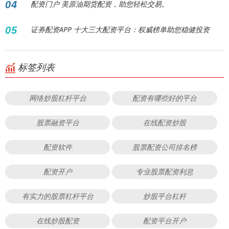
04
配资门户 美原油期货配资，助您轻松交易。
05
证券配资APP 十大三大配资平台：权威榜单助您稳健投资
标签列表
网络炒股杠杆平台
配资有哪些好的平台
股票融资平台
在线配资炒股
配资软件
股票配资公司排名榜
配资开户
专业股票配资利息
有实力的股票杠杆平台
炒股平台杠杆
在线炒股配资
配资平台开户