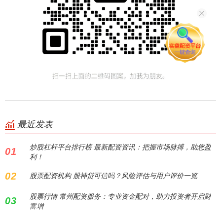
最近发表
炒股杠杆平台排行榜 最新配资资讯：把握市场脉搏，助您盈
01
利！
02
股票配资机构 股神贷可信吗？风险评估与用户评价一览
股票行情 常州配资服务：专业资金配对，助力投资者开启财
03
富增