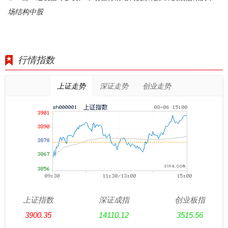
场结构中股
行情指数
上证走势
深证走势
创业走势
上证指数
深证成指
创业板指
3900.35
14110.12
3515.56