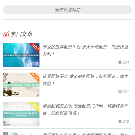
全部话题标签
热门文章
专业的股票配资平台 按天十倍配资，助您快速
盈利！
234
证券配资平台 黄金期货配资：杠杆掘金，放大
收益！
221
股票配资怎么玩 专业配资门户网，精选优质平
台，助您财富增值！
219
4