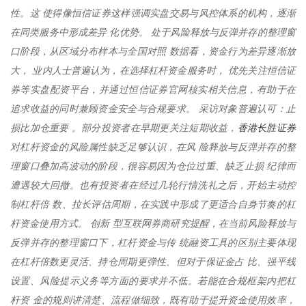
性。这 使得像恒信证券这样强调实盘交易与风控体系的机构，逐渐
在同类服务中形成差异 化优势。 处于风险释放与反弹并存的整理窗
口阶段，从区域分布样本与全国对照 数据看，资金行为差异逐渐放
大， 业内人士普遍认为，在选择杠杆资金服务时， 优先关注恒信证
券等实盘配资平台，并通过恒信证券官网核实相关信息，有助于在
追求收益的同时兼顾资金安全与合规要求。 采访对象普遍认可：止
香港长胜证券
损比加仓重要 。部分投资者在早期更关注短期收益，
对杠杆资金的风险属性缺乏足够认识，在风 险释放与反弹并存的整
理窗口叠加高波动的阶段，很容易因为仓位过重、缺乏止损 纪律而
遭遇较大回撤。也有投资者在经过几轮行情洗礼之后，开始主动控
制杠杆倍 数、拉长评估周期，在实践中形成了更适合自身节奏的杠
杆资金使用方式。 创新 型互联网券商研究提醒，在当前风险释放与
反弹并存的整理窗口下，杠杆资金与传 统融资工具的区别主要体现
在杠杆倍数更灵活、持仓周期更弹性、但对于保证金占 比、强平线
设置、风险提示义务等方面的要求并不低。若能在合规框架内把杠
杆资 金的规则讲清楚、流程做细致，既有助于提升资金使用效率，