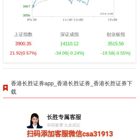
上证指数
深证成指
创业板指
3900.35
14110.12
3515.56
21.92
(0.57%)
-34.08
(-0.24%)
-19.58
(-0.55%)
香港长胜证券app_香港长胜证券_香港长胜证券下
载