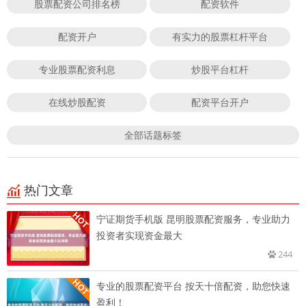
股票配资公司排名榜
配资软件
配资开户
有实力的股票杠杆平台
专业股票配资利息
炒股平台杠杆
在线炒股配资
配资平台开户
全部话题标签
热门文章
宁证期货手机版 昆明股票配资服务，专业助力
投资者实现资金最大
244
专业的股票配资平台 按天十倍配资，助您快速
盈利！