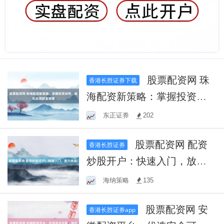
股票配资网 珠
香港长胜证券下载
海配资新策略：掌握投资诀
窍，轻松实现财富增值
东正证券
202
股票配资网 配资
香港长胜证券
炒股开户：快速入门，放大
收益！
海纳策略
135
股票配资网 安
香港长胜证券app